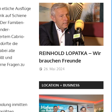
 etliche Ausflüge
rik auf Schiene
Der Familien-
nder-
ertem Cabrio-
dürfte die
abei alle
REINHOLD LOPATKA – Wir
llt und
brauchen Freunde
rne Fragen zu
26. Mai 2024
LOCATION + BUSINESS
holung inmitten
tgrößten