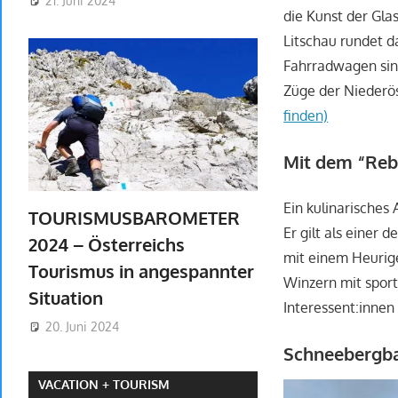
21. Juni 2024
die Kunst der Gl
Litschau rundet d
Fahrradwagen sind
Züge der Niederös
finden)
Mit dem “Reb
Ein kulinarisches
TOURISMUSBAROMETER
Er gilt als einer
2024 – Österreichs
mit einem Heurig
Tourismus in angespannter
Winzern mit sport
Situation
Interessent:inne
20. Juni 2024
Schneebergba
VACATION + TOURISM