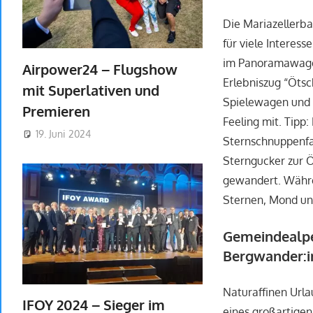
Die Mariazellerb
für viele Interes
im Panoramawagen
Airpower24 – Flugshow
Erlebniszug “Öts
mit Superlativen und
Spielewagen und 
Premieren
Feeling mit. Tipp
19. Juni 2024
Sternschnuppenfah
Sterngucker zur Ö
gewandert. Währe
Sternen, Mond un
Gemeindealpe
Bergwander:
Naturaffinen Urla
IFOY 2024 – Sieger im
eines großartige