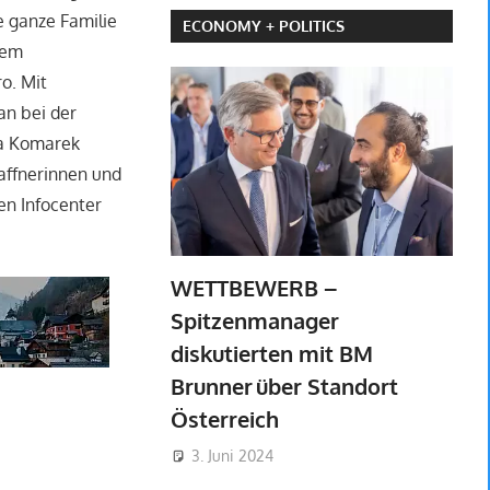
e ganze Familie
ECONOMY + POLITICS
dem
o. Mit
an bei der
ra Komarek
affnerinnen und
en Infocenter
WETTBEWERB –
Spitzenmanager
diskutierten mit BM
Brunner über Standort
Österreich
3. Juni 2024