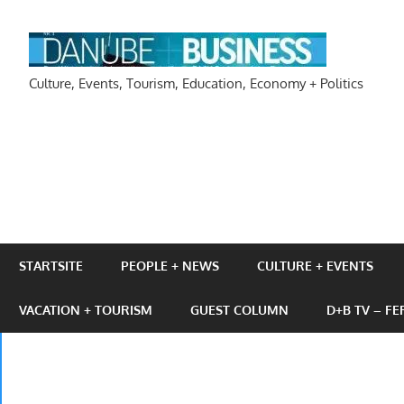
Zum
Inhalt
DAN
springen
Culture, Events, Tourism, Education, Economy + Politics
STARTSITE
PEOPLE + NEWS
CULTURE + EVENTS
VACATION + TOURISM
GUEST COLUMN
D+B TV – F