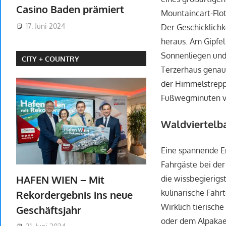
Casino Baden prämiert
Mountaincart-Flot
17. Juni 2024
Der Geschicklichk
heraus. Am Gipfe
Sonnenliegen und 
CITY + COUNTRY
Terzerhaus genau 
der Himmelstreppe
Fußwegminuten vo
Waldviertelba
Eine spannende Er
Fahrgäste bei der
HAFEN WIEN – Mit
die wissbegierigs
kulinarische Fahrt
Rekordergebnis ins neue
Wirklich tierisch
Geschäftsjahr
oder dem Alpakaex