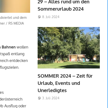
29 – Alles rund um den
Sommerurlaub 2024
8. Juli 2024
ldviertel und dem
tner / RS MEDIA
ich Bahnen
wollen
itspaß entlang
rreich entdecken
sflugszielen.
SOMMER 2024 – Zeit für
Urlaub, Events und
Unerledigtes
es
3. Juli 2024
derösterreich
Ob Ausflug oder