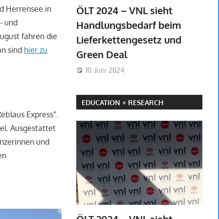
ÖLT 2024 – VNL sieht
d Herrensee in
- und
Handlungsbedarf beim
ugust fahren die
Lieferkettengesetz und
an sind
hier zu
Green Deal
10. Juni 2024
EDUCATION + RESEARCH
Reblaus Express”.
el. Ausgestattet
nzerinnen und
en