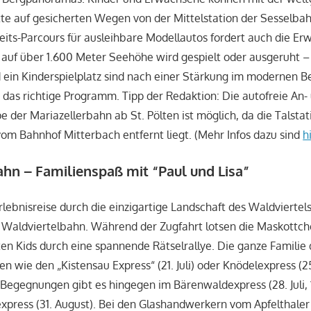
te auf gesicherten Wegen von der Mittelstation der Sesselbah
eits-Parcours für ausleihbare Modellautos fordert auch die E
l auf über 1.600 Meter Seehöhe wird gespielt oder ausgeruht
ein Kinderspielplatz sind nach einer Stärkung im modernen B
das richtige Programm. Tipp der Redaktion: Die autofreie An-
 der Mariazellerbahn ab St. Pölten ist möglich, da die Talsta
m Bahnhof Mitterbach entfernt liegt. (Mehr Infos dazu sind
h
hn – Familienspaß mit “Paul und Lisa”
lebnisreise durch die einzigartige Landschaft des Waldviertel
 Waldviertelbahn. Während der Zugfahrt lotsen die Maskottch
ten Kids durch eine spannende Rätselrallye. Die ganze Familie d
en wie den „Kistensau Express“ (21. Juli) oder Knödelexpress (2
e Begegnungen gibt es hingegen im Bärenwaldexpress (28. Juli,
press (31. August). Bei den Glashandwerkern vom Apfelthaler