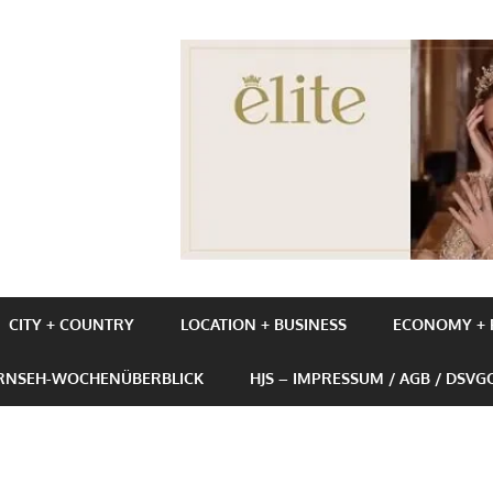
UBE+BUSINESS
CITY + COUNTRY
LOCATION + BUSINESS
ECONOMY + P
ERNSEH-WOCHENÜBERBLICK
HJS – IMPRESSUM / AGB / DSVG