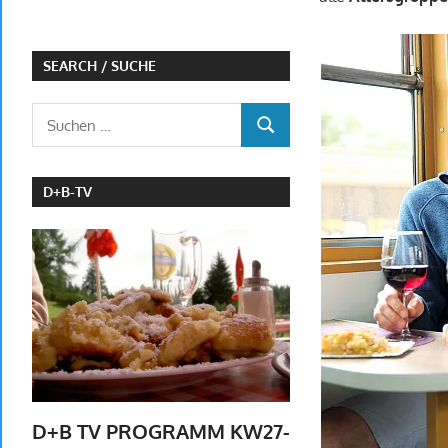
SEARCH / SUCHE
Suchen
SUCHEN
nach:
D+B-TV
D+B TV PROGRAMM KW27-