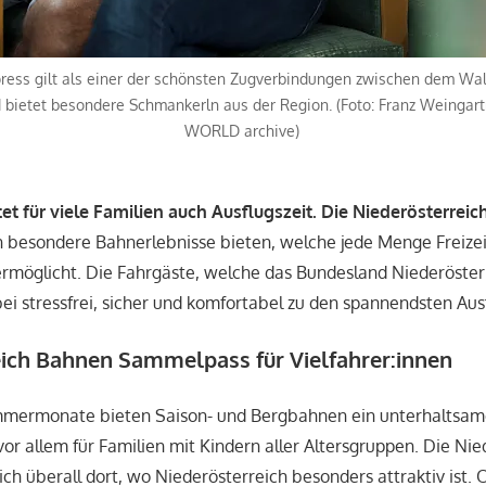
ress gilt als einer der schönsten Zugverbindungen zwischen dem Wa
 bietet besondere Schmankerln aus der Region. (Foto: Franz Weingar
WORLD archive)
tet für viele Familien auch Ausflugszeit. Die Niederösterre
 besondere Bahnerlebnisse bieten, welche jede Menge Freize
ermöglicht. Die Fahrgäste, welche das Bundesland Niederöste
bei stressfrei, sicher und komfortabel zu den spannendsten Au
eich Bahnen Sammelpass für Vielfahrer:innen
mermonate bieten Saison- und Bergbahnen ein unterhaltsam
r allem für Familien mit Kindern aller Altersgruppen. Die Nie
ch überall dort, wo Niederösterreich besonders attraktiv ist. 