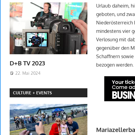
Urlaub daheim, hi
geboten, und zwar
Niederösterreich
mindestens vier 
Verlosung mit dab
gegenüber den Me
Schaffnern sowie
D+B TV 2023
bezogen werden
22. Mai 2024
CULTURE + EVENTS
Mariazellerb