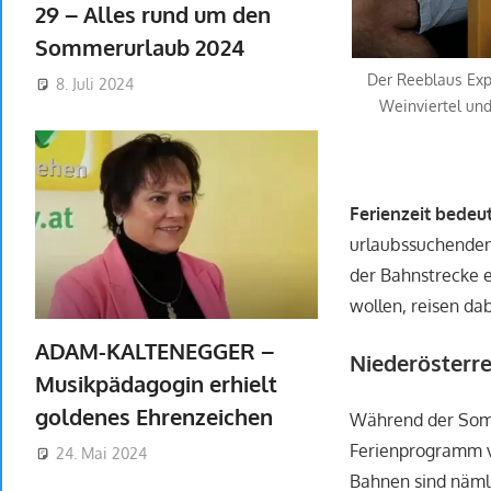
29 – Alles rund um den
Sommerurlaub 2024
Der Reeblaus Exp
8. Juli 2024
Weinviertel und
Ferienzeit bedeu
urlaubssuchenden
der Bahnstrecke 
wollen, reisen da
ADAM-KALTENEGGER –
Niederösterr
Musikpädagogin erhielt
goldenes Ehrenzeichen
Während der Som
Ferienprogramm vo
24. Mai 2024
Bahnen sind nämli