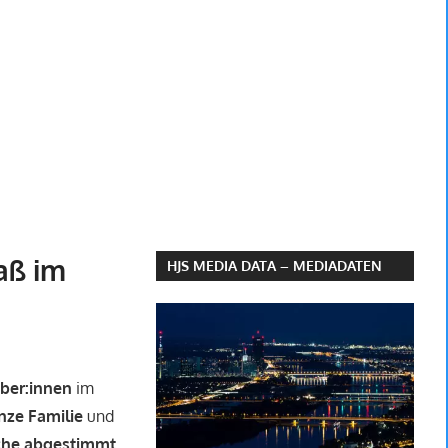
aß im
HJS MEDIA DATA – MEDIADATEN
ber:innen
im
nze Familie
und
che abgestimmt.