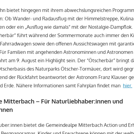
ahn bietet hingegen mit ihrem abwechslungsreichen Programm
sen: Ob Wander- und Radausflug mit der Himmelstreppe, Kulina
 oder ein „Ausflug wie damals“ mit der Nostalgie-Dampflok. 
cherbär” führt während der Sommermonate auch immer den Ki
Fahrradwagen sowie den offenen Aussichtswagen mit garanti
: Für Familien mit angehenden Astronominnen und Astronomen 
rt am 9. August ein Highlight sein. Der “Ötscherbär” bringt d
tscherbasis des Naturparks Ötscher-Tormäuer, dort wird gegri
nd der Rückfahrt beantwortet der Astronom Franz Klauser ge
d Erde. Nähere Informationen samt Fahrplan findet man
hier.
 Mitterbach – Für Naturliebhaber:innen und
innen
uber:innen bietet die Gemeindealpe Mitterbach Action und Er
n Bergpanoramas. Kinder und Erwachsene können mit der wel