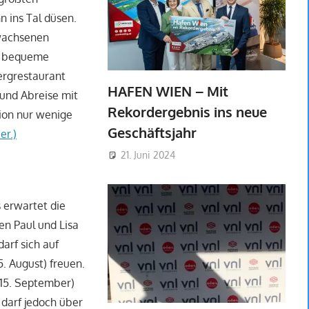
n ins Tal düsen.
rwachsenen
 – bequeme
ergrestaurant
HAFEN WIEN – Mit
 und Abreise mit
Rekordergebnis ins neue
tion nur wenige
Geschäftsjahr
ier.)
21. Juni 2024
s erwartet die
en Paul und Lisa
arf sich auf
5. August) freuen.
 15. September)
 darf jedoch über