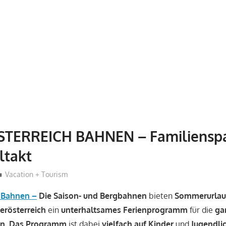
TERREICH BAHNEN – Familiensp
ltakt
Hans-Joachim Schlobach
Vacation + Tourism
h Bahnen –
Die Saison- und Bergbahnen
bieten
Sommerurlau
erösterreich
ein
unterhaltsames Ferienprogramm
für die
ga
en. Das Programm
ist dabei
vielfach auf Kinder
und
Jugendli