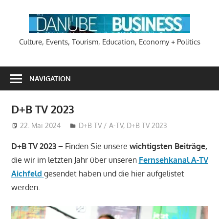
Zum
Inhalt
DA
springen
Culture, Events, Tourism, Education, Economy + Politics
NAVIGATION
D+B TV 2023
22. Mai 2024
Hans-Joachim Schlobach
D+B TV / A-TV
,
D+B TV 2023
D+B TV 2023 –
Finden Sie unsere
wichtigsten Beiträge,
die wir im letzten Jahr über unseren
Fernsehkanal A-TV
Aichfeld
gesendet haben und die hier aufgelistet
werden.