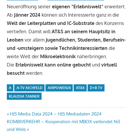
Neueröffnung seiner
eigenen “Erlebniswelt”
erweitert.
Ab
Jänner 2024
können sich Interessierte ganz in die
Welt der Leiterplatten und IC-Substrate
des Konzerns
vertiefen. Damit will
AT&S an seinem Hauptsitz in
Leoben
vor allem
Jugendlichen, Studenten, Berufsein-
und -umsteigern sowie Technikinteressierten
die
weite Welt der
Mikroelektronik
näherbringen.
Die
Erlebniswelt kann online gebucht
und
virtuell
besucht
werden.
A
A-TV AICHFELD
AIRPOWER24
AT&S
D+B TV
KLAUDIA TANNER
Beitragsnavigation
Vorheriger
HJS Media Data 2024 – HJS Mediadaten 2024
Nächster
Beitrag:
KOMBIVERKEHR – Kooperation mit MBOX verbindet Niš
Beitrag:
und Wels