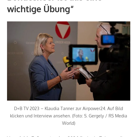
wichtige Übung“
D+B TV 2023 – Klaudia Tanner zur Airpower24. Auf Bild
klicken und Interview ansehen. (Foto: S. Gergely / RS Media
World)