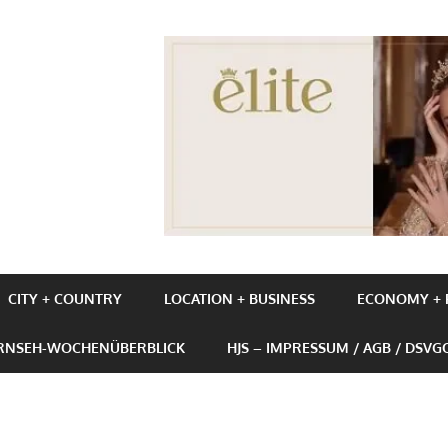
UBE+BUSINESS
CITY + COUNTRY
LOCATION + BUSINESS
ECONOMY + P
ERNSEH-WOCHENÜBERBLICK
HJS – IMPRESSUM / AGB / DSVG