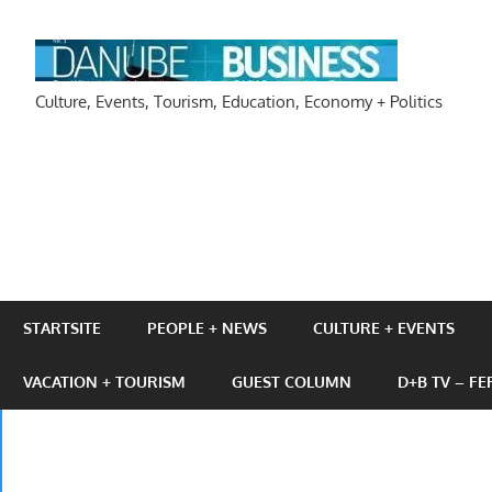
Zum
Inhalt
DAN
springen
Culture, Events, Tourism, Education, Economy + Politics
STARTSITE
PEOPLE + NEWS
CULTURE + EVENTS
VACATION + TOURISM
GUEST COLUMN
D+B TV – F