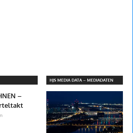
HJS MEDIA DATA – MEDIADATEN
HNEN –
rteltakt
lobach
sm