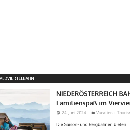
ALDVIERTELBAHN
NIEDERÖSTERREICH BA
Familienspaß im Viervie
24. Juni 2024
Hans-Joachim Sch
Vacation + Touri
Die Saison- und Bergbahnen bieten