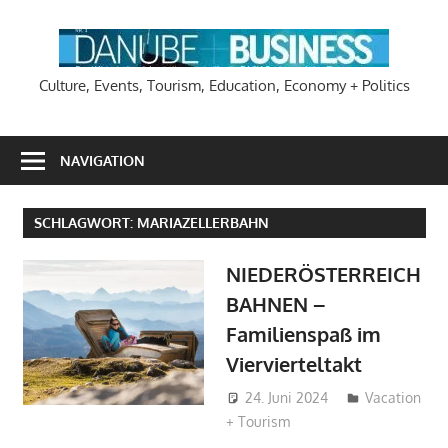
Zum
Inhalt
DA
springen
Culture, Events, Tourism, Education, Economy + Politics
NAVIGATION
SCHLAGWORT:
MARIAZELLERBAHN
NIEDERÖSTERREICH
BAHNEN –
Familienspaß im
Viervierteltakt
24. Juni 2024
Hans-
Vacation
+ Tourism
Joachim
Schlobach