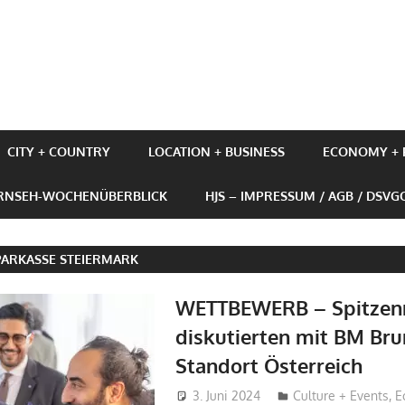
UBE+BUSINESS
CITY + COUNTRY
LOCATION + BUSINESS
ECONOMY + P
ERNSEH-WOCHENÜBERBLICK
HJS – IMPRESSUM / AGB / DSVG
PARKASSE STEIERMARK
WETTBEWERB – Spitze
diskutierten mit BM Bru
Standort Österreich
3. Juni 2024
Hans-Joachim Schl
Culture + Events
,
E