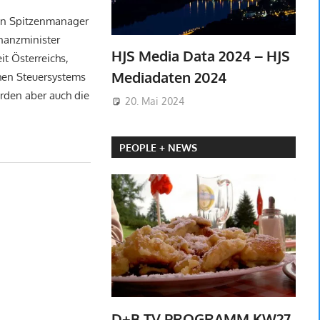
en Spitzenmanager
inanzminister
HJS Media Data 2024 – HJS
t Österreichs,
Mediadaten 2024
chen Steuersystems
rden aber auch die
20. Mai 2024
PEOPLE + NEWS
D+B TV PROGRAMM KW27-