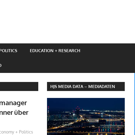
OLITICS
EDUCATION + RESEARCH
O
HJS MEDIA DATA – MEDIADATEN
nmanager
nner über
obach
conomy + Politics