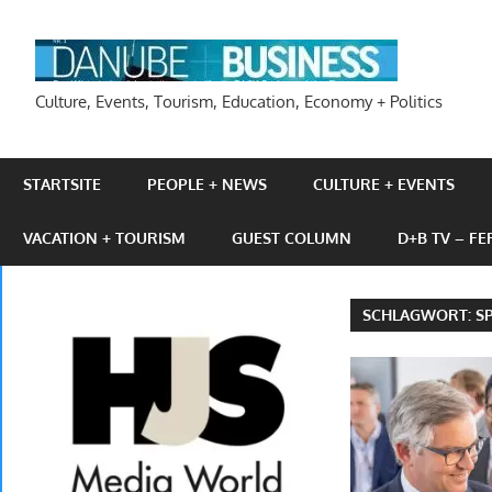
Zum
Inhalt
DAN
springen
Culture, Events, Tourism, Education, Economy + Politics
STARTSITE
PEOPLE + NEWS
CULTURE + EVENTS
VACATION + TOURISM
GUEST COLUMN
D+B TV – F
SCHLAGWORT:
S