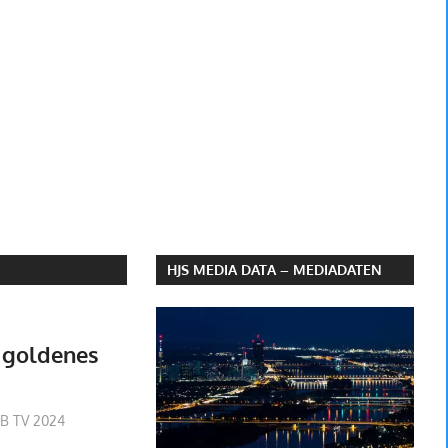
HJS MEDIA DATA – MEDIADATEN
 goldenes
lobach
B TV 2024