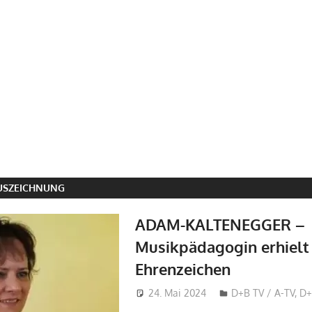
USZEICHNUNG
ADAM-KALTENEGGER –
Musikpädagogin erhielt
Ehrenzeichen
24. Mai 2024
Hans-Joachim Sch
D+B TV / A-TV
,
D+