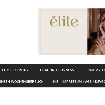
UBE+BUSINESS
CITY + COUNTRY
LOCATION + BUSINESS
ECONOMY + P
ERNSEH-WOCHENÜBERBLICK
HJS – IMPRESSUM / AGB / DSVG