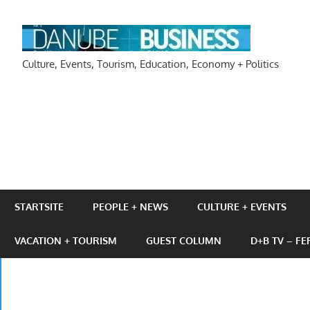
Zum
Inhalt
DAN
springen
Culture, Events, Tourism, Education, Economy + Politics
STARTSITE
PEOPLE + NEWS
CULTURE + EVENTS
VACATION + TOURISM
GUEST COLUMN
D+B TV – F