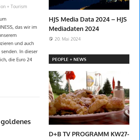
bach
ion + Tourism
HJS Media Data 2024 – HJS
zum
ESS, das wir im
Mediadaten 2024
unserem
20. Mai 2024
zieren und auch
 senden. In dieser
PEOPLE + NEWS
ch, die Euro 24
 goldenes
D+B TV PROGRAMM KW27-