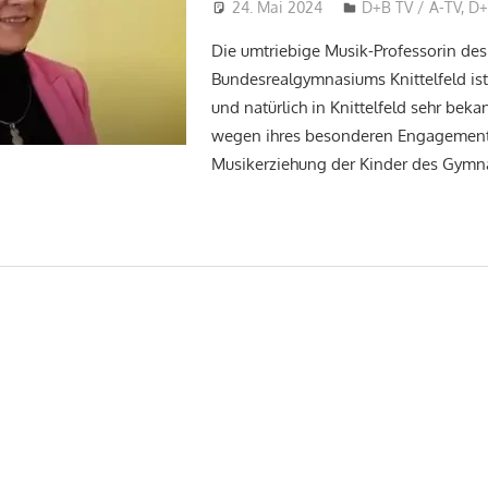
24. Mai 2024
Hans-Joachim Sch
D+B TV / A-TV
,
D+
Die umtriebige Musik-Professorin des
Bundesrealgymnasiums Knittelfeld ist
und natürlich in Knittelfeld sehr bekan
wegen ihres besonderen Engagement
Musikerziehung der Kinder des Gymn