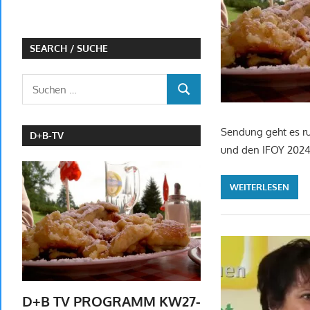
SEARCH / SUCHE
Suchen
SUCHEN
nach:
Sendung geht es ru
D+B-TV
und den IFOY 202
WEITERLESEN
D+B TV PROGRAMM KW27-