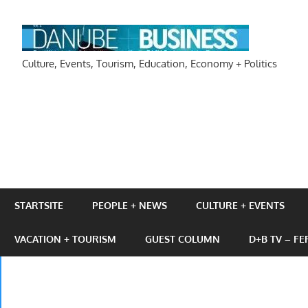
Zum
Inhalt
DAN
springen
Culture, Events, Tourism, Education, Economy + Politics
STARTSITE
PEOPLE + NEWS
CULTURE + EVENTS
VACATION + TOURISM
GUEST COLUMN
D+B TV – F