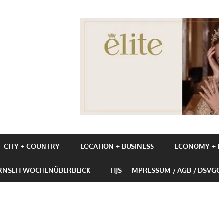
UBE+BUSINESS
CITY + COUNTRY
LOCATION + BUSINESS
ECONOMY + P
ERNSEH-WOCHENÜBERBLICK
HJS – IMPRESSUM / AGB / DSVG