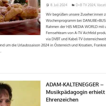
8. Juli 2024
Hans-Joachim Schlo
D+B TV 2024
,
Vacat
Wir begrüßen unsere Zuseher:innen 
Wochenprogramm bei DANUBE+BUSIN
Rahmen der HJS MEDIA WORLD mit 
Fernsehteam von A-TV Aichfeld produ
via DVBT und Kabel-TV österreichweit
nd um die Urlaubssaison 2024 in Österreich und Kroatien, Frankrei
4.
ADAM-KALTENEGGER –
Musikpädagogin erhielt
Ehrenzeichen