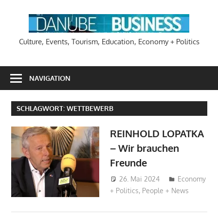
Zum
Inhalt
DA
springen
Culture, Events, Tourism, Education, Economy + Politics
NAVIGATION
SCHLAGWORT:
WETTBEWERB
REINHOLD LOPATKA
– Wir brauchen
Freunde
26. Mai 2024
Hans-
Economy
+ Politics
,
People + News
Joachim
Schlobach