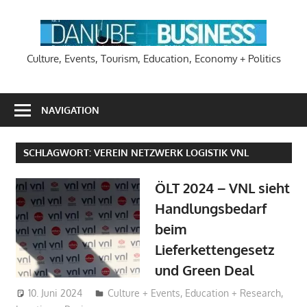
Zum
Inhalt
DA
springen
Culture, Events, Tourism, Education, Economy + Politics
NAVIGATION
SCHLAGWORT:
VEREIN NETZWERK LOGISTIK VNL
ÖLT 2024 – VNL sieht
Handlungsbedarf
beim
Lieferkettengesetz
und Green Deal
10. Juni 2024
Hans-Joachim Schlobach
Culture + Events
,
Education + Research
,