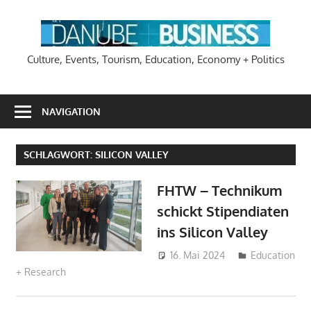
Zum
Inhalt
DA
springen
Culture, Events, Tourism, Education, Economy + Politics
NAVIGATION
SCHLAGWORT:
SILICON VALLEY
FHTW – Technikum
schickt Stipendiaten
ins Silicon Valley
16. Mai 2024
Hans-
Education
+ Research
Joachim
Schlobach