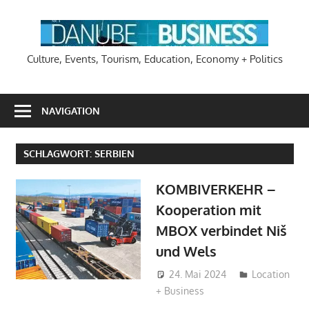
Zum
Inhalt
DA
springen
Culture, Events, Tourism, Education, Economy + Politics
NAVIGATION
SCHLAGWORT:
SERBIEN
KOMBIVERKEHR –
Kooperation mit
MBOX verbindet Niš
und Wels
24. Mai 2024
Hans-
Location
+ Business
Joachim
Schlobach