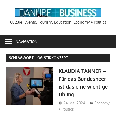
Zum
Inhalt
DA
springen
Culture, Events, Tourism, Education, Economy + Politics
NAVIGATION
SCHLAGWORT:
LOGISTIKKONZEPT
KLAUDIA TANNER –
Für das Bundesheer
ist das eine wichtige
Übung
24. Mai 2024
Hans-
Economy
+ Politics
Joachim
Schlobach