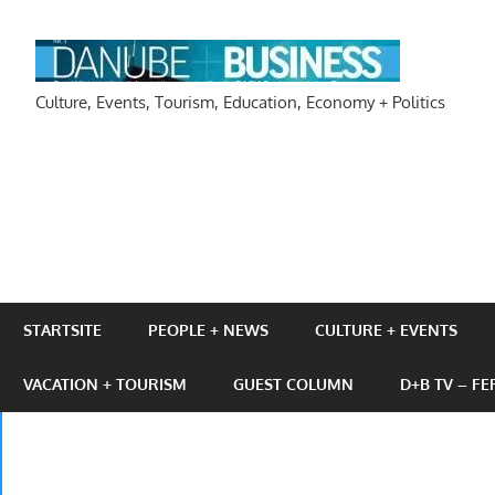
Zum
Inhalt
DAN
springen
Culture, Events, Tourism, Education, Economy + Politics
STARTSITE
PEOPLE + NEWS
CULTURE + EVENTS
VACATION + TOURISM
GUEST COLUMN
D+B TV – F