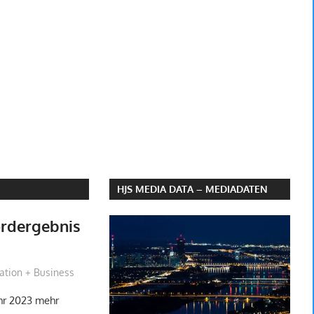
HJS MEDIA DATA – MEDIADATEN
rdergebnis
obach
ation + Business
hr 2023 mehr