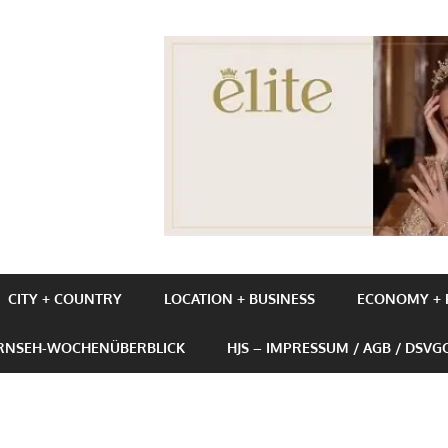
UBE+BUSINESS
CITY + COUNTRY
LOCATION + BUSINESS
ECONOMY + P
ERNSEH-WOCHENÜBERBLICK
HJS – IMPRESSUM / AGB / DSVG