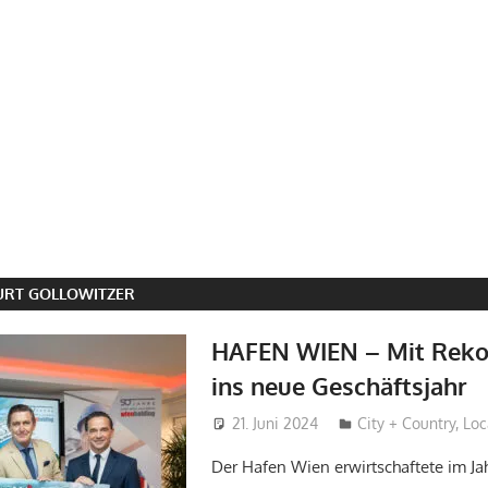
URT GOLLOWITZER
HAFEN WIEN – Mit Reko
ins neue Geschäftsjahr
21. Juni 2024
Hans-Joachim Schl
City + Country
,
Loc
Der Hafen Wien erwirtschaftete im Ja