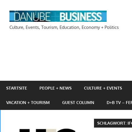
Zum
Inhalt
DAN
springen
Culture, Events, Tourism, Education, Economy + Politics
STARTSITE
PEOPLE + NEWS
CULTURE + EVENTS
VACATION + TOURISM
GUEST COLUMN
D+B TV – F
SCHLAGWORT:
I