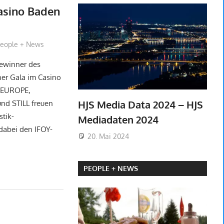
asino Baden
obach
eople + News
Gewinner des
er Gala im Casino
S EUROPE,
HJS Media Data 2024 – HJS
nd STILL freuen
stik-
Mediadaten 2024
dabei den IFOY-
20. Mai 2024
PEOPLE + NEWS