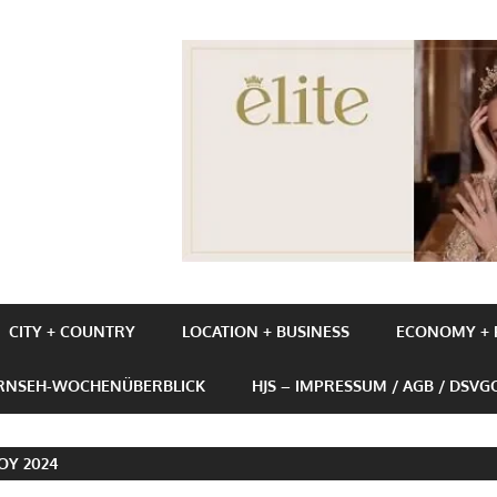
UBE+BUSINESS
CITY + COUNTRY
LOCATION + BUSINESS
ECONOMY + P
ERNSEH-WOCHENÜBERBLICK
HJS – IMPRESSUM / AGB / DSVG
FOY 2024