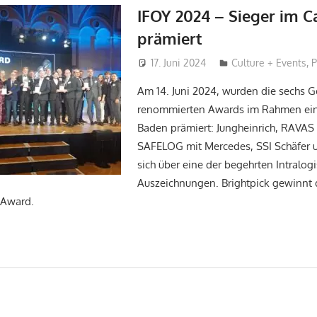
IFOY 2024 – Sieger im C
prämiert
17. Juni 2024
Hans-Joachim Schl
Culture + Events
,
P
Am 14. Juni 2024, wurden die sechs 
renommierten Awards im Rahmen ein
Baden prämiert: Jungheinrich, RAVA
SAFELOG mit Mercedes, SSI Schäfer u
sich über eine der begehrten Intralogi
Auszeichnungen. Brightpick gewinnt 
r Award.